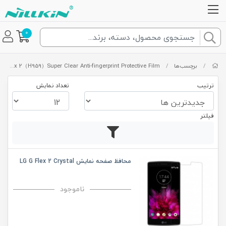
0
/
برچسب‌ها
/
LG G Flex 2（H959）Super Clear Anti-fingerprint Protective Film
ترتیب
تعداد نمایش
فیلتر
محافظ صفحه نمایش LG G Flex 2 Crystal
ناموجود