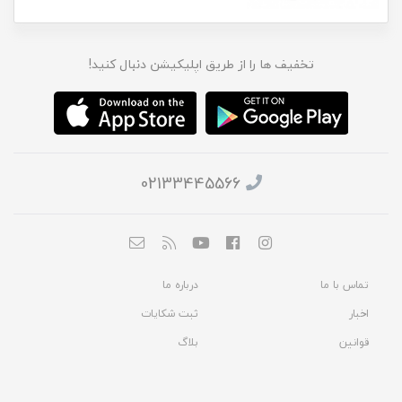
تخفیف ها را از طریق اپلیکیشن دنبال کنید!
02133445566
تماس با ما
درباره ما
اخبار
ثبت شکایات
قوانین
بلاگ