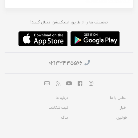
تخفیف ها را از طریق اپلیکیشن دنبال کنید!
02133445566
تماس با ما
درباره ما
اخبار
ثبت شکایات
قوانین
بلاگ