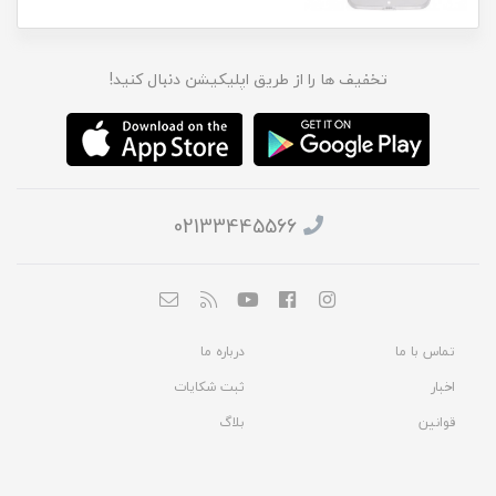
تخفیف ها را از طریق اپلیکیشن دنبال کنید!
02133445566
تماس با ما
درباره ما
اخبار
ثبت شکایات
قوانین
بلاگ