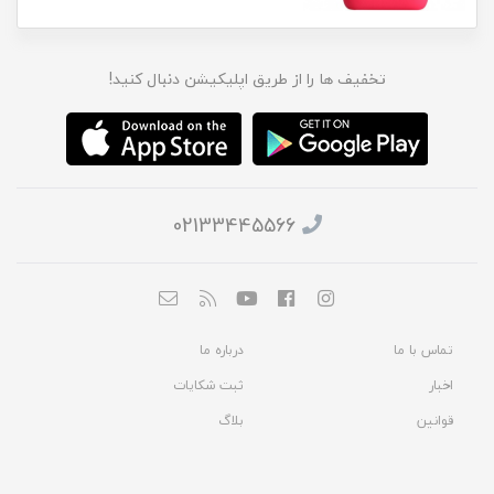
تخفیف ها را از طریق اپلیکیشن دنبال کنید!
02133445566
تماس با ما
درباره ما
اخبار
ثبت شکایات
قوانین
بلاگ