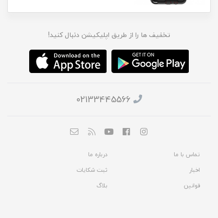
تخفیف ها را از طریق اپلیکیشن دنبال کنید!
02133445566
تماس با ما
درباره ما
اخبار
ثبت شکایات
قوانین
بلاگ