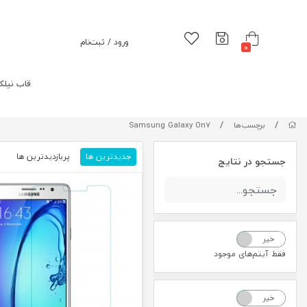
ورود / ثبت‌نام
0
قاب نیلک
/
/
برچسب‌ها
Samsung Galaxy On7
جدیدترین ها
پربازدیدترین ها
م
جستجو در نتایج
خیر
بله
فقط آیتم‌های موجود
خیر
بله