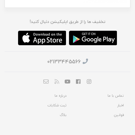
تخفیف ها را از طریق اپلیکیشن دنبال کنید!
02133445566
تماس با ما
درباره ما
اخبار
ثبت شکایات
قوانین
بلاگ