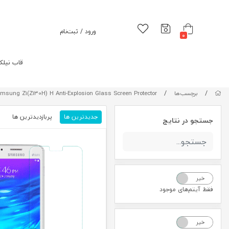
ورود / ثبت‌نام
0
قاب نیلک
/
/
برچسب‌ها
msung Z1(Z130H) H Anti-Explosion Glass Screen Protector
جدیدترین ها
پربازدیدترین ها
م
جستجو در نتایج
خیر
بله
فقط آیتم‌های موجود
خیر
بله