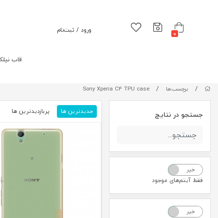
ورود / ثبت‌نام
0
قاب نیلک
/
/
برچسب‌ها
Sony Xperia C4 TPU case
جدیدترین ها
پربازدیدترین ها
م
جستجو در نتایج
خیر
بله
فقط آیتم‌های موجود
خیر
بله