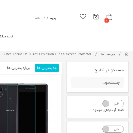
ورود / ثبت‌نام
0
قاب نیلک
/
/
برچسب‌ها
SONY Xperia E3 H Anti-Explosion Glass Screen Protector
جدیدترین ها
پربازدیدترین ها
م
جستجو در نتایج
خیر
بله
فقط آیتم‌های موجود
خیر
بله