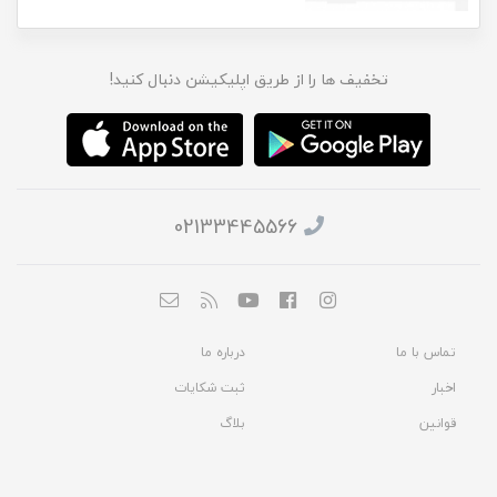
تخفیف ها را از طریق اپلیکیشن دنبال کنید!
02133445566
تماس با ما
درباره ما
اخبار
ثبت شکایات
قوانین
بلاگ