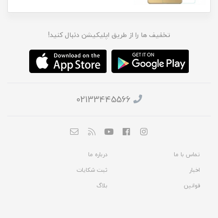
تخفیف ها را از طریق اپلیکیشن دنبال کنید!
02133445566
تماس با ما
درباره ما
اخبار
ثبت شکایات
قوانین
بلاگ