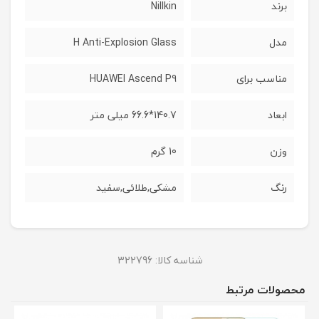
برند
Nillkin
مدل
H Anti-Explosion Glass
مناسب برای
HUAWEI Ascend P9
ابعاد
140.7*66.6 میلی متر
وزن
10 گرم
رنگ
مشکی,طلائی,سفید
شناسه کالا:
322796
محصولات مرتبط