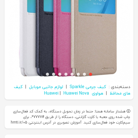
دسته‌بندی :
کیف چرمی Sparkle
|
لوازم جانبی موبایل
|
کیف
های محافظ
|
هواوی Huawei
Huawei Nova
|
هشدار سامانه همتا: حتما در زمان تحویل دستگاه، به کمک کد فعال‌سازی
چاپ شده روی جعبه یا کارت گارانتی، دستگاه را از طریق #7777*، برای
سیم‌کارت خود فعال‌سازی کنید. آموزش تصویری در آدرس اینترنتی hmti.ir/05