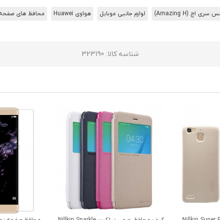
چ (Amazing H)
لوازم جانبی موبایل
هواوی Huawei
محافظ های صفحه
شناسه کالا
: 323190
کین Nillkin Super Frosted
کیف محافظ چرمی نیلکین Nillkin Sparkle
محافظ صفحه نم