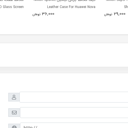
O Glass Screen
Leather Case For Huawei Nova
Sh
36,000
29,000
ei Honor Note 8
تومان
تومان