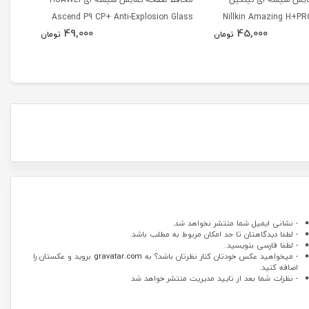
Glass
Ascend P9 CP+ Anti-Explosion Glass
Nillkin Amazing H+PR
49,000
45,000
Proctector For Huaw
تومان
تومان
- نشانی ایمیل شما منتشر نخواهد شد.
- لطفا دیدگاهتان تا حد امکان مربوط به مطلب باشد.
- لطفا فارسی بنویسید.
- میخواهید عکس خودتان کنار نظرتان باشد؟ به
gravatar.com
بروید و عکستان را
اضافه کنید.
- نظرات شما بعد از تایید مدیریت منتشر خواهد شد