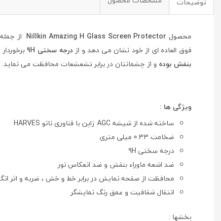
مشخصات محصول
توضیحات
محصول
Nillkin Amazing H Glass Screen Protector
از جمله
فوق العاده ای از خود نشان می دهد و از
درجه سختی 9H
برخوردار 
بنفش بوده
و از چشمانتان در برابر تشعشعات محافظت می نماید.
ویژگی ها :
ساخته شده از شیشه AGC ژاپن با فناوری نانو HARVES
ضخامت 0.33 میلی متری
درجه سختی 9H
ضد اشعه ماوراء بنفش و ضد انعکاس نور
محافظت از صفحه نمایش در برابر خط و خش ، ضربه و اثر انگ
انتقال شفافیت و عمق رنگ نمایشگر
بخشها :