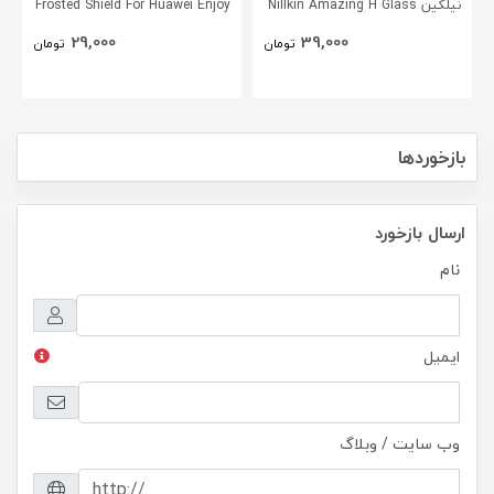
نیلکین Nillkin Amazing H Glass
Frosted Shield For Huawei Enjoy
5s
Screen Protector For Huawei
29,000
39,000
تومان
تومان
Enjoy 5s
بازخوردها
ارسال بازخورد
نام
ایمیل
وب سایت / وبلاگ