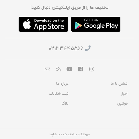
تخفیف ها را از طریق اپلیکیشن دنبال کنید!
02133445566
تماس با ما
درباره ما
اخبار
ثبت شکایات
قوانین
بلاگ
فروشگاه ساخته شده با شاپفا