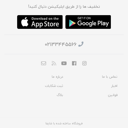
تخفیف ها را از طریق اپلیکیشن دنبال کنید!
02133445566
تماس با ما
درباره ما
اخبار
ثبت شکایات
قوانین
بلاگ
فروشگاه ساخته شده با شاپفا