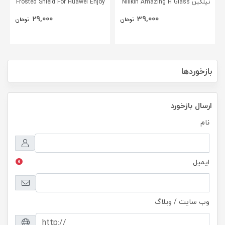
نیلکین Nillkin Amazing H Glass
Frosted Shield For Huawei Enjoy
5s
Screen Protector For Huawei
29,000
39,000
تومان
تومان
Enjoy 5s
بازخوردها
ارسال بازخورد
نام
ایمیل
وب سایت / وبلاگ