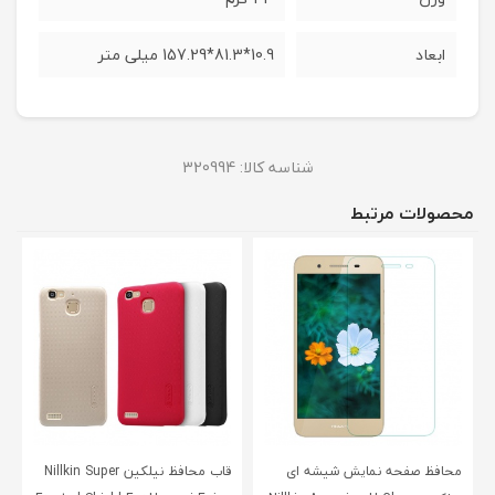
ابعاد
10.9*81.3*157.29 میلی متر
شناسه کالا:
320994
محصولات مرتبط
محافظ صفحه نمایش شیشه ای
قاب محافظ نیلکین Nillkin Super