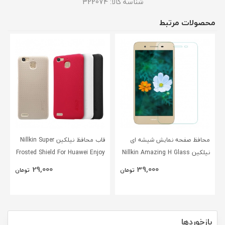
شناسه کالا:
322074
محصولات مرتبط
محافظ صفحه نمایش شیشه ای
قاب محافظ نیلکین Nillkin Super
نیلکین Nillkin Amazing H Glass
Frosted Shield For Huawei Enjoy
5s
Screen Protector For Huawei
29,000
39,000
تومان
تومان
Enjoy 5s
بازخوردها