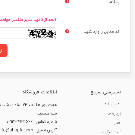
پیغام
(بعد از تائید مدیر منتشر خواهد
کد مقابل را وارد کنید
ار
دسترسی سریع
اطلاعات فروشگاه
تماس با ما
هفت روز هفته ، ۲۴ سا
درباره ما
شما هستیم
شماره تماس : 02133445566
اخبار
آدرس ایمیل : info@shopfa.com
ثبت شکایات