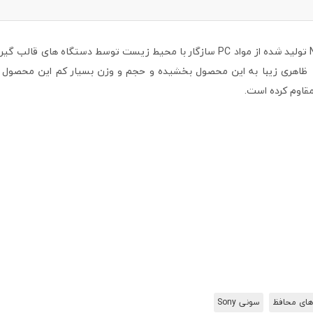
قاب محافظ Sony Xperia X Compact مدل Nillkin-Frosted Shield تولید شده از مواد PC سا
ا به ارمغان اورده است.همچنین استفاده از فناوری UV Painting ظاهری زیبا به این محصول بخشیده و حجم
قاوم کرده است.
های محافظ
سونی Sony