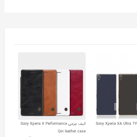
فظ ژله ای Sony Xperia XA Ultra TPU
کیف چرمی Sony Xperia X Performance
Shield
Qin leather case