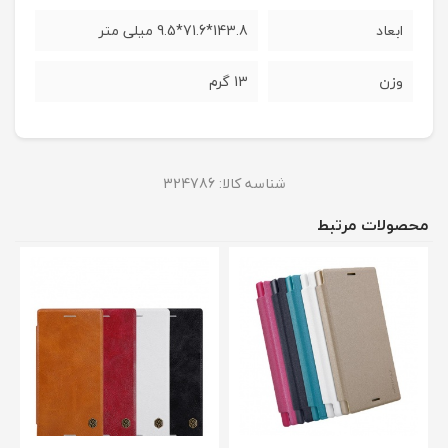
ابعاد
143.8*71.6*9.5 میلی متر
وزن
13 گرم
شناسه کالا:
324786
محصولات مرتبط