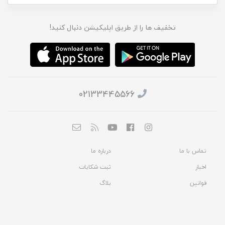
تخفیف ها را از طریق اپلیکیشن دنبال کنید!
02133445566
تماس با ما
درباره ما
اخبار
ثبت شکایات
قوانین
بلاگ