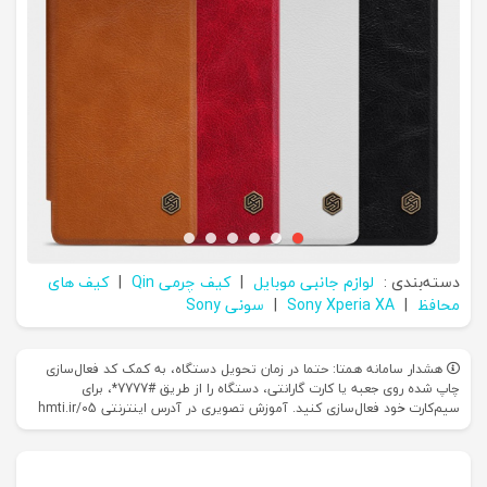
دسته‌بندی :
لوازم جانبی موبایل
|
کیف چرمی Qin
|
کیف های
محافظ
|
Sony Xperia XA
|
سونی Sony
هشدار سامانه همتا: حتما در زمان تحویل دستگاه، به کمک کد فعال‌سازی
چاپ شده روی جعبه یا کارت گارانتی، دستگاه را از طریق #7777*، برای
سیم‌کارت خود فعال‌سازی کنید. آموزش تصویری در آدرس اینترنتی hmti.ir/05