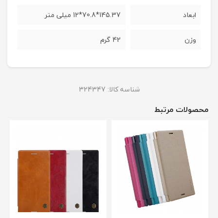
ابعاد
145.37*70.8*12 میلی متر
وزن
42 گرم
شناسه کالا:
324347
محصولات مرتبط