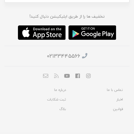
تخفیف ها را از طریق اپلیکیشن دنبال کنید!
02133445566
تماس با ما
درباره ما
اخبار
ثبت شکایات
قوانین
بلاگ