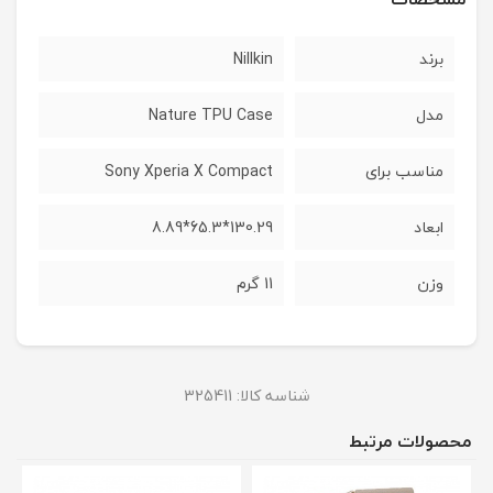
برند
Nillkin
مدل
Nature TPU Case
مناسب برای
Sony Xperia X Compact
ابعاد
130.29*65.3*8.89
وزن
11 گرم
شناسه کالا:
325411
محصولات مرتبط