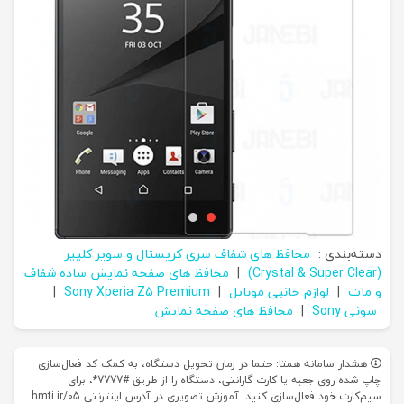
دسته‌بندی :
محافظ های شفاف سری کریستال و سوپر کلییر
(Crystal & Super Clear)
|
محافظ های صفحه نمایش ساده شفاف
و مات
|
لوازم جانبی موبایل
|
Sony Xperia Z5 Premium
|
سونی Sony
|
محافظ های صفحه نمایش
هشدار سامانه همتا: حتما در زمان تحویل دستگاه، به کمک کد فعال‌سازی
چاپ شده روی جعبه یا کارت گارانتی، دستگاه را از طریق #7777*، برای
سیم‌کارت خود فعال‌سازی کنید. آموزش تصویری در آدرس اینترنتی hmti.ir/05