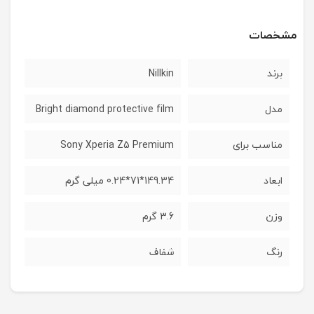
مشخصات
برند
Nillkin
مدل
Bright diamond protective film
مناسب برای
Sony Xperia Z5 Premium
ابعاد
149.34*71*0.24 میلی گرم
وزن
3.6 گرم
رنگ
شفاف