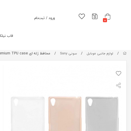
ورود / ثبت‌نام
0
قاب نیلک
/
/
/
محافظ ژله ای Sony Xperia Z5 Premium TPU case
لوازم جانبی موبایل
سونی Sony