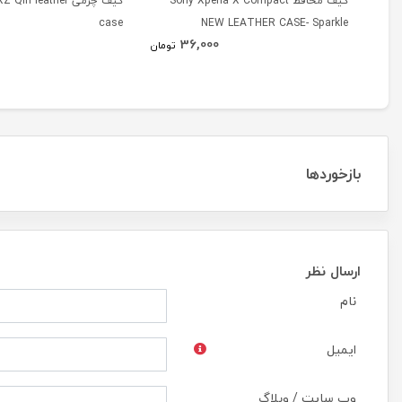
کیف محافظ Sony Xperia X Compact
کیف چرمی n leather
case
NEW LEATHER CASE- Sparkle
36,000
تومان
بازخوردها
ارسال نظر
نام
ایمیل
وب سایت / وبلاگ