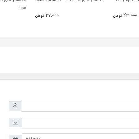
Sony Xperia XZ Qi
محافظ ژله ای Sony Xperia XZ TPU case
محا
case
27,000
43,000
تومان
تومان