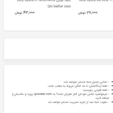
فظ ژله ای Sony Xperia XA Ultra TPU
کیف چرمی Sony Xperia X Performance
Shield
Qin leather case
43,000
27,000
تومان
تومان
- نشانی ایمیل شما منتشر نخواهد شد.
- لطفا دیدگاهتان تا حد امکان مربوط به مطلب باشد.
- لطفا فارسی بنویسید.
- میخواهید عکس خودتان کنار نظرتان باشد؟ به
gravatar.com
بروید و عکستان را
اضافه کنید.
- نظرات شما بعد از تایید مدیریت منتشر خواهد شد