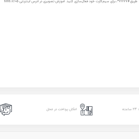
طریق #7777*، برای سیم‌کارت خود فعال‌سازی کنید. آموزش تصویری در آدرس اینترنتی hmti.ir/05
امکان پرداخت در محل