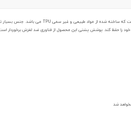
از سری محافظ های ژله ای شرکت نیلکین است که س
ود را حفظ کند. پوشش پشتی این محصول از فناوری ضد لغزش برخوردار است تا
نخواهد شد