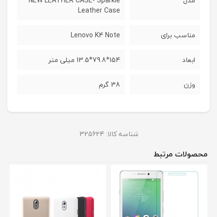
مدل
NEW LEATHER CASE- Sparkle
Leather Case
مناسب برای
Lenovo K4 Note
ابعاد
154*79.8*13.5 میلی متر
وزن
38 گرم
شناسه کالا:
325624
محصولات مرتبط