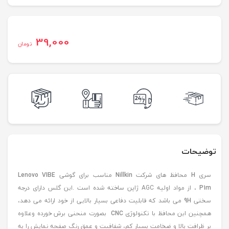
39,000
تومان
توضیحات
سری
H
محافظ های شرکت
Nillkin
مناسب برای گوشی
Lenovo VIBE
P1m
، از مواد اولیه AGC ژاپن ساخته شده است .این گلس دارای درجه
سختی
9H
می باشد که قابلیت دفاعی بسیار بالایی از خود ارائه می دهد،
همچنین این محافظ با تکنولوژی
CNC
بصورت منحنی برش خورده وعلاوه
بر ظرافت بالا و ضخامت بسیار کم، شفافیت و عمق رنگ صفحه نمایش را به