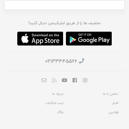
تخفیف ها را از طریق اپلیکیشن دنبال کنید!
02133445566
تماس با ما
درباره ما
اخبار
ثبت شکایات
قوانین
بلاگ