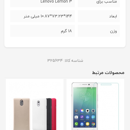
مناسب برای
Lenovo Lemon 3
ابعاد
144*73.23*10.87 میلی متر
وزن
18 گرم
شناسه کالا:
325634
محصولات مرتبط