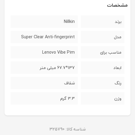
مشخصات
برند
Nillkin
مدل
Super Clear Anti-fingerprint
مناسب برای
Lenovo Vibe P1m
ابعاد
137*67.7 میلی متر
رنگ
شفاف
وزن
3.3 گرم
شناسه کالا:
325790